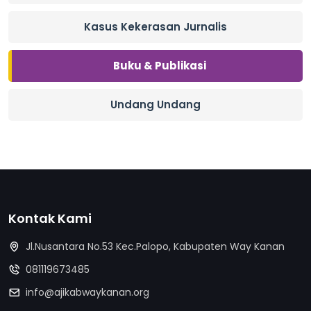
Kasus Kekerasan Jurnalis
Buku & Publikasi
Undang Undang
Kontak Kami
Jl.Nusantara No.53 Kec.Palopo, Kabupaten Way Kanan
081119673485
info@ajikabwaykanan.org