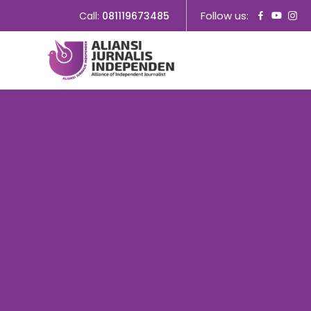
Follow us:
Call:
081119673485