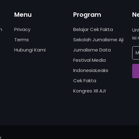
Menu
Program
N
n
Privacy
Belajar Cek Fakta
Un
isi
Terms
Sekolah Jurnalisme Aji
Hubungi Kami
Jurnalisme Data
Festival Media
IndonesiaLeaks
Cek Fakta
Kongres XII AJI
d