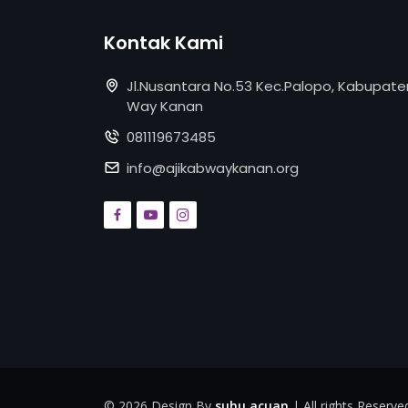
Kontak Kami
Jl.Nusantara No.53 Kec.Palopo, Kabupate
Way Kanan
081119673485
info@ajikabwaykanan.org
©
2026 Design By
suhu acuan
| All rights Reserve